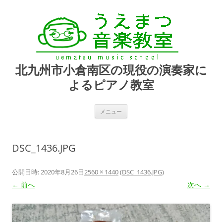
北九州市小倉南区の現役の演奏家に
よるピアノ教室
コ
メニュー
ン
テ
ン
ツ
へ
DSC_1436.JPG
ス
キ
ッ
プ
公開日時:
2020年8月26日
2560 × 1440
(
DSC_1436.JPG
)
← 前へ
次へ →