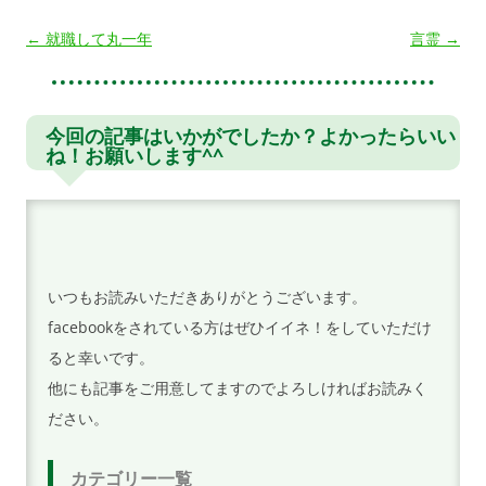
投
←
就職して丸一年
言霊
→
稿
ナ
ビ
今回の記事はいかがでしたか？よかったらいい
ね！お願いします^^
ゲ
ー
シ
ョ
ン
いつもお読みいただきありがとうございます。
facebookをされている方はぜひイイネ！をしていただけ
ると幸いです。
他にも記事をご用意してますのでよろしければお読みく
ださい。
カテゴリー一覧