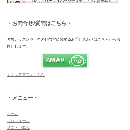
FMキタQ.ラジオパーソナリティ・MC 曽田幸司
（ソッチー）
知識が豊富で頼りになる超おすすめしたい人です
♪
・お問合せ/質問はこちら・
詳しく見る・・・
体験レッスンや、その他教室に関するお問い合わせはこちらからお
願いします。
電子オルガンプレーヤー 岩崎 皆恵
上松先生に教わればきっともっともっと音楽大好
きになりますよ♪
詳しく見る・・・
よくある質問はこちら
八幡西区 とよなが音楽教室 豊永 美香
・メニュー・
大切なお子さんの習い事。
保護者の方が指導者に求めることは…
詳しく見る・・・
ホーム
プロフィール
教室のご案内