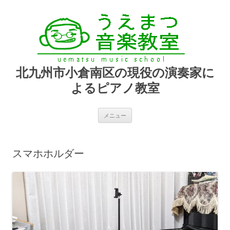
北九州市小倉南区の現役の演奏家に
よるピアノ教室
コ
メニュー
ン
テ
ン
ツ
へ
スマホホルダー
ス
キ
ッ
プ