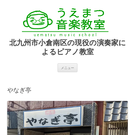
北九州市小倉南区の現役の演奏家に
よるピアノ教室
コ
メニュー
ン
テ
ン
ツ
へ
やなぎ亭
ス
キ
ッ
プ