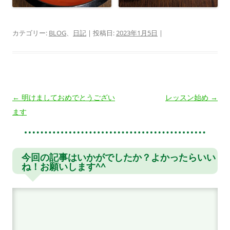
カテゴリー:
BLOG
、
日記
| 投稿日:
2023年1月5日
|
投
←
明けましておめでとうござい
レッスン始め
→
稿
ます
ナ
ビ
ゲ
今回の記事はいかがでしたか？よかったらいい
ね！お願いします^^
ー
シ
ョ
ン