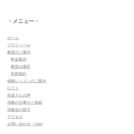
八幡西区 とよなが音楽教室 豊永 美香
・メニュー・
大切なお子さんの習い事。
保護者の方が指導者に求めることは…
詳しく見る・・・
ホーム
プロフィール
教室のご案内
三浦 花奈子 女優
料金案内
上松さんとは、ラジオで共演させていただいてま
教室の場所
す。とても優しく、温かく、ユーモアのある方
利用規約
で、お父さんの様な存在です！
体験レッスンのご案内
詳しく見る・・・
口コミ
生徒さんの声
演奏の仕事のご依頼
▼もっと詳しく・・・▼
演奏会の様子
アクセス
お問い合わせ・Q&A