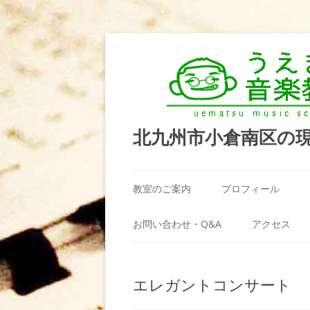
北九州市小倉南区の
教室のご案内
プロフィール
うえまつ音楽教室が選ばれる理由
お問い合わせ・Q&A
アクセス
教室の場所
利用規約
エレガントコンサート
料金案内（お月謝）