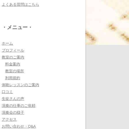
よくある質問はこちら
電子オルガンプレーヤ
ー 岩崎 皆恵
上松先生に教わればきっ
・メニュー・
ともっともっと音楽大好
きになりますよ♪
詳しく見る・・・
ホーム
プロフィール
教室のご案内
八幡西区 とよなが音楽
料金案内
教室 豊永 美香
教室の場所
大切なお子さんの習い
利用規約
事。
体験レッスンのご案内
保護者の方が指導者に求めることは…
口コミ
詳しく見る・・・
生徒さんの声
演奏の仕事のご依頼
演奏会の様子
三浦 花奈子 女優
アクセス
上松さんとは、ラジオで
お問い合わせ・Q&A