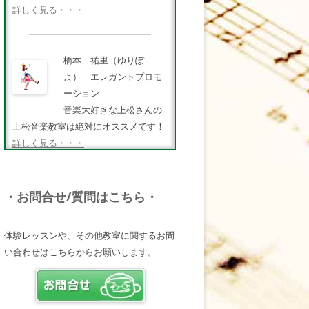
詳しく見る・・・
橋本 祐里（ゆりぽ
よ） エレガントプロモ
ーション
音楽大好きな上松さんの
上松音楽教室は絶対にオススメです！
詳しく見る・・・
FMキタQ.ラジオパーソナ
・お問合せ/質問はこちら・
リティ・MC 曽田幸司
（ソッチー）
体験レッスンや、その他教室に関するお問
知識が豊富で頼りになる
い合わせはこちらからお願いします。
超おすすめしたい人です♪
詳しく見る・・・