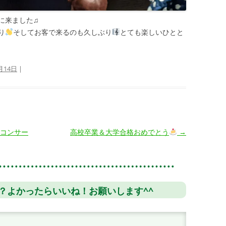
に来ました♫
り
そしてお客で来るのも久しぶり
とても楽しいひとと
月14日
|
コンサー
高校卒業＆大学合格おめでとう
→
？よかったらいいね！お願いします^^