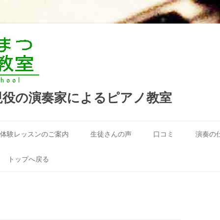
現役の演奏家によるピアノ教室
コ
ン
体験レッスンのご案内
生徒さんの声
口コミ
演奏の
テ
ン
ツ
へ
トップへ戻る
ス
キ
ッ
プ