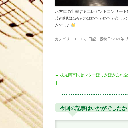
お友達の出演するエレガントコンサート
芸術劇場に来るのはめちゃめちゃ久しぶ
きでした
カテゴリー:
BLOG
、
日記
| 投稿日:
2021年3
投
←
枝光南市民センターぽっかぽかふれ愛
稿
ト
ナ
ビ
ゲ
今回の記事はいかがでしたか
ー
シ