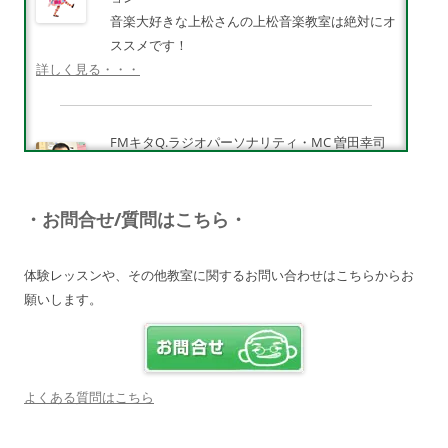
音楽大好きな上松さんの上松音楽教室は絶対にオ
ススメです！
詳しく見る・・・
FMキタQ.ラジオパーソナリティ・MC 曽田幸司
（ソッチー）
知識が豊富で頼りになる超おすすめしたい人です
♪
・お問合せ/質問はこちら・
詳しく見る・・・
体験レッスンや、その他教室に関するお問い合わせはこちらからお
願いします。
電子オルガンプレーヤー 岩崎 皆恵
上松先生に教わればきっともっともっと音楽大好
きになりますよ♪
詳しく見る・・・
よくある質問はこちら