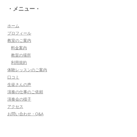
八幡西区 とよなが音楽教室 豊永 美香
・メニュー・
大切なお子さんの習い事。
保護者の方が指導者に求めることは…
詳しく見る・・・
ホーム
プロフィール
教室のご案内
三浦 花奈子 女優
料金案内
上松さんとは、ラジオで共演させていただいてま
教室の場所
す。とても優しく、温かく、ユーモアのある方
利用規約
で、お父さんの様な存在です！
体験レッスンのご案内
詳しく見る・・・
口コミ
生徒さんの声
演奏の仕事のご依頼
▼もっと詳しく・・・▼
演奏会の様子
アクセス
お問い合わせ・Q&A