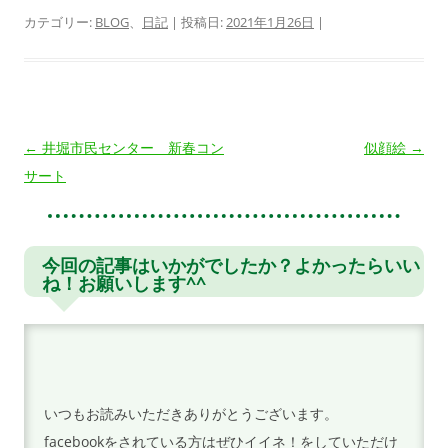
カテゴリー:
BLOG
、
日記
| 投稿日:
2021年1月26日
|
投
←
井堀市民センター 新春コン
似顔絵
→
稿
サート
ナ
ビ
ゲ
今回の記事はいかがでしたか？よかったらいい
ね！お願いします^^
ー
シ
ョ
ン
いつもお読みいただきありがとうございます。
facebookをされている方はぜひイイネ！をしていただけ