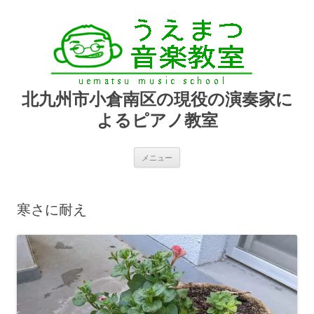
北九州市小倉南区の現役の演奏家に
よるピアノ教室
コ
メニュー
ン
テ
ン
ツ
へ
寒さに耐え
ス
キ
ッ
プ