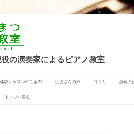
現役の演奏家によるピアノ教室
コ
ン
体験レッスンのご案内
生徒さんの声
口コミ
演奏の
テ
ン
ツ
へ
トップへ戻る
ス
キ
ッ
プ