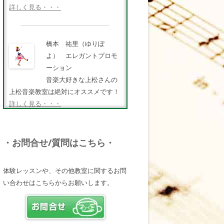
詳しく見る・・・
橋本 祐里（ゆりぽ
よ） エレガントプロモ
ーション
音楽大好きな上松さんの
上松音楽教室は絶対にオススメです！
詳しく見る・・・
FMキタQ.ラジオパーソナ
・お問合せ/質問はこちら・
リティ・MC 曽田幸司
（ソッチー）
体験レッスンや、その他教室に関するお問
知識が豊富で頼りになる
い合わせはこちらからお願いします。
超おすすめしたい人です♪
詳しく見る・・・