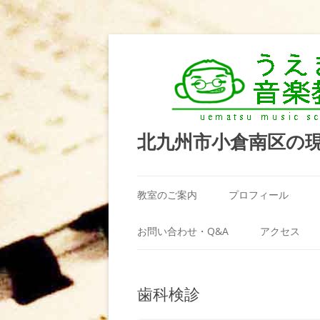
北九州市小倉南区の
教室のご案内
プロフィール
うえまつ音楽教室が選ばれる理由
お問い合わせ・Q&A
アクセス
教室の場所
利用規約
歯科検診
料金案内（お月謝）