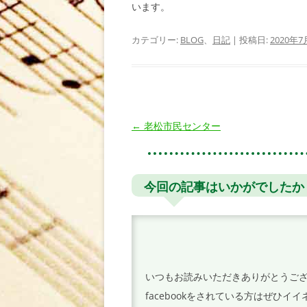
います。
カテゴリー:
BLOG
、
日記
| 投稿日:
2020年7
投
←
老松市民センター
稿
ナ
ビ
今回の記事はいかがでしたか
ゲ
ー
シ
ョ
いつもお読みいただきありがとうご
ン
facebookをされている方はぜひ