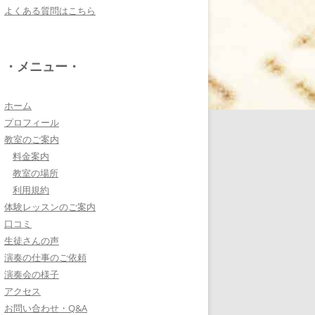
よくある質問はこちら
電子オルガンプレーヤ
ー 岩崎 皆恵
上松先生に教わればきっ
・メニュー・
ともっともっと音楽大好
きになりますよ♪
詳しく見る・・・
ホーム
プロフィール
教室のご案内
八幡西区 とよなが音楽
料金案内
教室 豊永 美香
教室の場所
大切なお子さんの習い
利用規約
事。
体験レッスンのご案内
保護者の方が指導者に求めることは…
口コミ
詳しく見る・・・
生徒さんの声
演奏の仕事のご依頼
演奏会の様子
三浦 花奈子 女優
アクセス
上松さんとは、ラジオで
お問い合わせ・Q&A