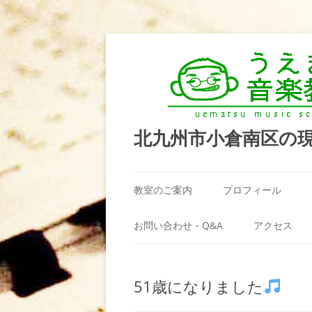
北九州市小倉南区の
教室のご案内
プロフィール
うえまつ音楽教室が選ばれる理由
お問い合わせ・Q&A
アクセス
教室の場所
利用規約
51歳になりました
料金案内（お月謝）