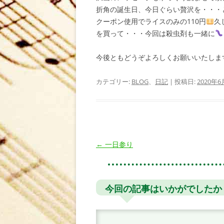
折角の誕生日、今日ぐらい贅沢を・・・
クーポン使用でライスのみの110円
久
を買って・・・今回は殺虫剤も一緒に
今後ともどうぞよろしくお願いいたしま
カテゴリー:
BLOG
、
日記
| 投稿日:
2020年6
投
←
一日参り
稿
ナ
ビ
今回の記事はいかがでしたか
ゲ
ー