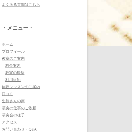
よくある質問はこちら
電子オルガンプレーヤ
ー 岩崎 皆恵
上松先生に教わればきっ
・メニュー・
ともっともっと音楽大好
きになりますよ♪
詳しく見る・・・
ホーム
プロフィール
教室のご案内
八幡西区 とよなが音楽
料金案内
教室 豊永 美香
教室の場所
大切なお子さんの習い
利用規約
事。
体験レッスンのご案内
保護者の方が指導者に求めることは…
口コミ
詳しく見る・・・
生徒さんの声
演奏の仕事のご依頼
演奏会の様子
三浦 花奈子 女優
アクセス
上松さんとは、ラジオで
お問い合わせ・Q&A