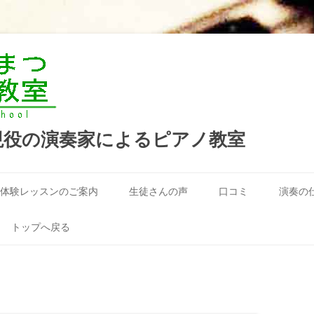
現役の演奏家によるピアノ教室
コ
ン
体験レッスンのご案内
生徒さんの声
口コミ
演奏の
テ
ン
ツ
へ
トップへ戻る
ス
キ
ッ
プ