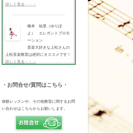
詳しく見る・・・
橋本 祐里（ゆりぽ
よ） エレガントプロモ
ーション
音楽大好きな上松さんの
上松音楽教室は絶対にオススメです！
詳しく見る・・・
FMキタQ.ラジオパーソナ
・お問合せ/質問はこちら・
リティ・MC 曽田幸司
（ソッチー）
体験レッスンや、その他教室に関するお問
知識が豊富で頼りになる
い合わせはこちらからお願いします。
超おすすめしたい人です♪
詳しく見る・・・