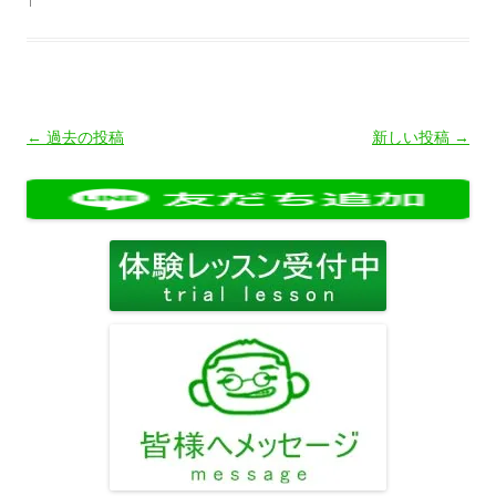
投
←
過去の投稿
新しい投稿
→
稿
ナ
ビ
ゲ
ー
シ
ョ
ン