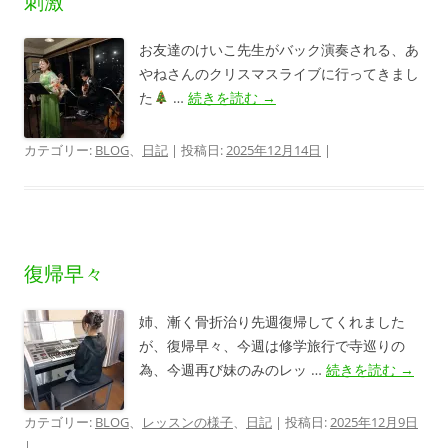
刺激
お友達のけいこ先生がバック演奏される、あ
やねさんのクリスマスライブに行ってきまし
た
…
続きを読む
→
カテゴリー:
BLOG
、
日記
| 投稿日:
2025年12月14日
|
復帰早々
姉、漸く骨折治り先週復帰してくれました
が、復帰早々、今週は修学旅行で寺巡りの
為、今週再び妹のみのレッ …
続きを読む
→
カテゴリー:
BLOG
、
レッスンの様子
、
日記
| 投稿日:
2025年12月9日
|