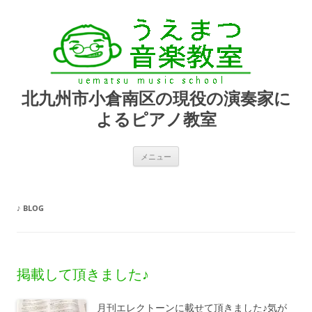
北九州市小倉南区の現役の演奏家に
よるピアノ教室
コ
メニュー
ン
テ
ン
ツ
へ
♪
BLOG
ス
キ
ッ
プ
掲載して頂きました♪
月刊エレクトーンに載せて頂きました♪気が