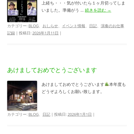
上経ち・・・気が付いたら１ヶ月切ってしま
いました。準備がう …
続きを読む
→
カテゴリー:
BLOG
、
おしらせ
、
イベント情報
、
日記
、
演奏のお仕事
記録
| 投稿日:
2026年1月11日
|
あけましておめでとうございます
あけましておめでとうございます
本年度も
どうぞよろしくお願い致します。
カテゴリー:
BLOG
、
日記
| 投稿日:
2026年1月1日
|