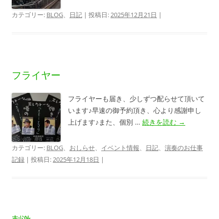
カテゴリー:
BLOG
、
日記
| 投稿日:
2025年12月21日
|
フライヤー
フライヤーも届き、少しずつ配らせて頂いて
います♪早速の御予約頂き、心より感謝申し
上げます♪また、個別 …
続きを読む
→
カテゴリー:
BLOG
、
おしらせ
、
イベント情報
、
日記
、
演奏のお仕事
記録
| 投稿日:
2025年12月18日
|