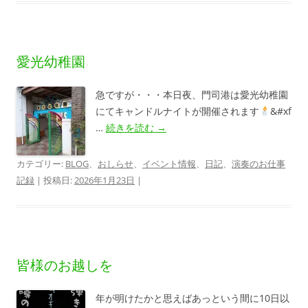
愛光幼稚園
急ですが・・・本日夜、門司港は愛光幼稚園
にてキャンドルナイトが開催されます
&#xf
…
続きを読む
→
カテゴリー:
BLOG
、
おしらせ
、
イベント情報
、
日記
、
演奏のお仕事
記録
| 投稿日:
2026年1月23日
|
皆様のお越しを
年が明けたかと思えばあっという間に10日以