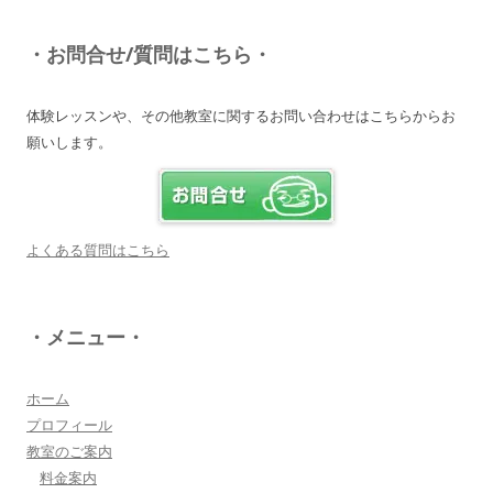
知識が豊富で頼りになる超おすすめしたい人です
♪
・お問合せ/質問はこちら・
詳しく見る・・・
体験レッスンや、その他教室に関するお問い合わせはこちらからお
願いします。
電子オルガンプレーヤー 岩崎 皆恵
上松先生に教わればきっともっともっと音楽大好
きになりますよ♪
詳しく見る・・・
よくある質問はこちら
八幡西区 とよなが音楽教室 豊永 美香
・メニュー・
大切なお子さんの習い事。
保護者の方が指導者に求めることは…
詳しく見る・・・
ホーム
プロフィール
教室のご案内
三浦 花奈子 女優
料金案内