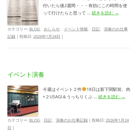
付いたら後2週間・・・有効にこの時間を使
って行けたらと思って …
続きを読む
→
カテゴリー:
BLOG
、
おしらせ
、
イベント情報
、
日記
、
演奏のお仕事
記録
| 投稿日:
2026年1月24日
|
イベント演奏
今週はイベント２件
18日は新下関駅前、肉
×２USAGI＆うっちりくぶ …
続きを読む
→
カテゴリー:
BLOG
、
日記
、
演奏のお仕事記録
| 投稿日:
2026年1月24
日
|