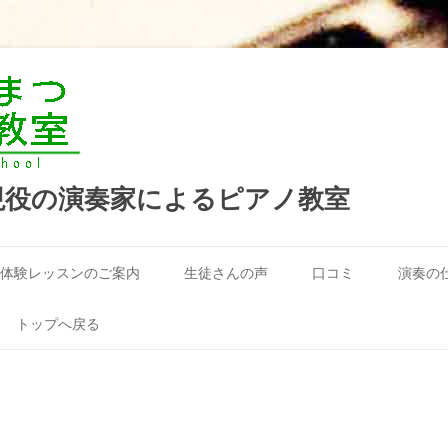
現役の演奏家によるピアノ教室
コ
ン
体験レッスンのご案内
生徒さんの声
口コミ
演奏の
テ
ン
ツ
へ
トップへ戻る
ス
キ
ッ
プ