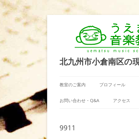
北九州市小倉南区の
教室のご案内
プロフィール
うえまつ音楽教室が選ばれる理由
お問い合わせ・Q&A
アクセス
教室の場所
利用規約
9911
料金案内（お月謝）