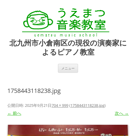
北九州市小倉南区の現役の演奏家に
よるピアノ教室
コ
メニュー
ン
テ
ン
ツ
へ
1758443118238.jpg
ス
キ
ッ
プ
公開日時:
2025年9月21日
704 × 999
(
1758443118238.jpg
)
← 前へ
次へ →