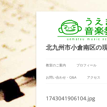
北九州市小倉南区の
教室のご案内
プロフィール
うえまつ音楽教室が選ばれる理由
お問い合わせ・Q&A
アクセス
教室の場所
利用規約
1743041906104.jpg
料金案内（お月謝）