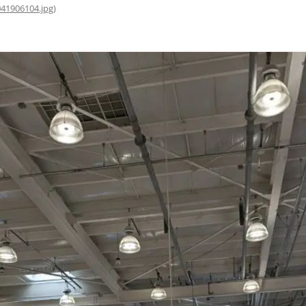
41906104.jpg
)