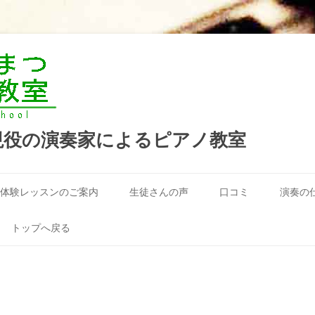
現役の演奏家によるピアノ教室
コ
ン
体験レッスンのご案内
生徒さんの声
口コミ
演奏の
テ
ン
ツ
へ
トップへ戻る
ス
キ
ッ
プ