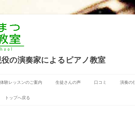
現役の演奏家によるピアノ教室
コ
ン
体験レッスンのご案内
生徒さんの声
口コミ
演奏の
テ
ン
ツ
へ
トップへ戻る
ス
キ
ッ
プ