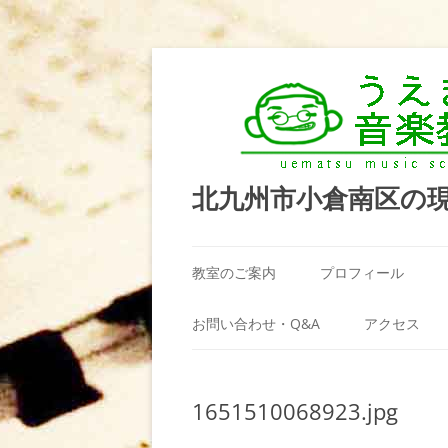
北九州市小倉南区の
教室のご案内
プロフィール
うえまつ音楽教室が選ばれる理由
お問い合わせ・Q&A
アクセス
教室の場所
利用規約
1651510068923.jpg
料金案内（お月謝）