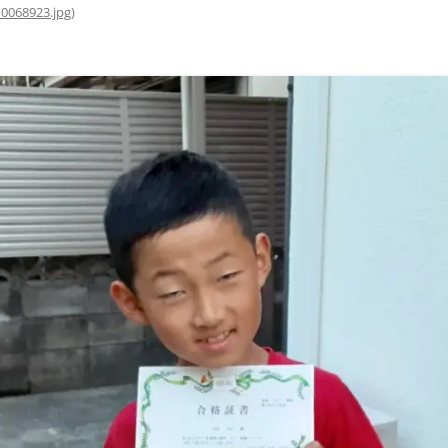
0068923.jpg
)