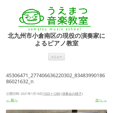
北九州市小倉南区の現役の演奏家に
よるピアノ教室
コ
メニュー
ン
テ
ン
ツ
へ
45306471_277406636220302_83483990186
ス
キ
86021632_n
ッ
プ
公開日時:
2021年1月16日
1920 × 1280
(
演奏会の様子
)
← 前へ
次へ →