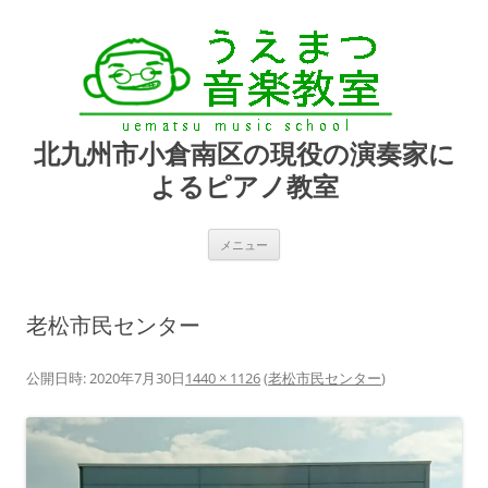
北九州市小倉南区の現役の演奏家に
よるピアノ教室
コ
メニュー
ン
テ
ン
ツ
へ
老松市民センター
ス
キ
ッ
プ
公開日時:
2020年7月30日
1440 × 1126
(
老松市民センター
)