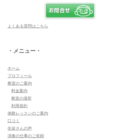
上松先生に教わればきっともっともっと音楽大好
きになりますよ♪
詳しく見る・・・
よくある質問はこちら
八幡西区 とよなが音楽教室 豊永 美香
・メニュー・
大切なお子さんの習い事。
保護者の方が指導者に求めることは…
詳しく見る・・・
ホーム
プロフィール
教室のご案内
三浦 花奈子 女優
料金案内
上松さんとは、ラジオで共演させていただいてま
教室の場所
す。とても優しく、温かく、ユーモアのある方
利用規約
で、お父さんの様な存在です！
体験レッスンのご案内
詳しく見る・・・
口コミ
生徒さんの声
演奏の仕事のご依頼