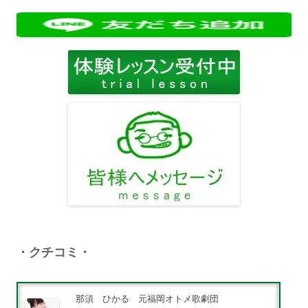
稿
ナ
ビ
ゲ
ー
シ
ョ
ン
・クチコミ・
那須 ひかる 元福岡オトメ歌劇団