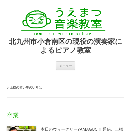
北九州市小倉南区の現役の演奏家に
よるピアノ教室
コ
メニュー
ン
テ
ン
ツ
へ
♪
上様の習い事のいろは
ス
キ
ッ
プ
卒業
本日のウィークリーYAMAGUCHI 通信、上様