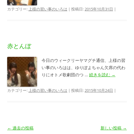
カテゴリー:
上様の習い事のいろは
| 投稿日:
2015年10月31日
|
赤とんぼ
今日のウィークリーヤマグチ通信、上様の習
い事のいろはは、ゆりぽよちゃん欠席の代わ
りにオトメ歌劇団のつ …
続きを読む
→
カテゴリー:
上様の習い事のいろは
| 投稿日:
2015年10月24日
|
投
←
過去の投稿
新しい投稿
→