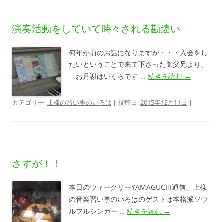
演奏活動をしていて時々される勘違い
何年か前のお話になりますが・・・入会をし
たいということで来て下さった御父兄より、
「お月謝はいくらです …
続きを読む
→
カテゴリー:
上様の習い事のいろは
| 投稿日:
2015年12月11日
|
さすが！！
本日のウィークリーYAMAGUCHI通信、上様
の音楽習い事のいろはのゲストは本格派ソウ
ルフルシンガー …
続きを読む
→