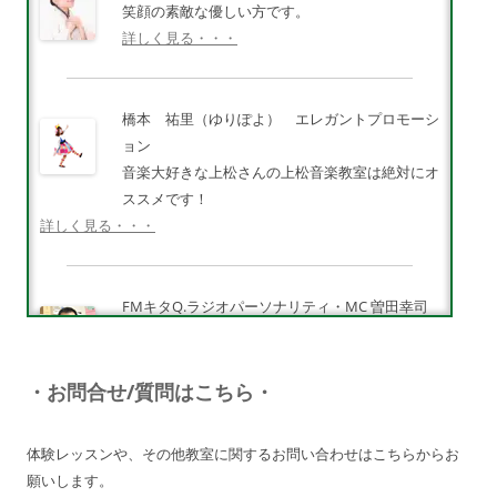
笑顔の素敵な優しい方です。
詳しく見る・・・
橋本 祐里（ゆりぽよ） エレガントプロモーシ
ョン
音楽大好きな上松さんの上松音楽教室は絶対にオ
ススメです！
詳しく見る・・・
FMキタQ.ラジオパーソナリティ・MC 曽田幸司
（ソッチー）
知識が豊富で頼りになる超おすすめしたい人です
♪
・お問合せ/質問はこちら・
詳しく見る・・・
体験レッスンや、その他教室に関するお問い合わせはこちらからお
願いします。
電子オルガンプレーヤー 岩崎 皆恵